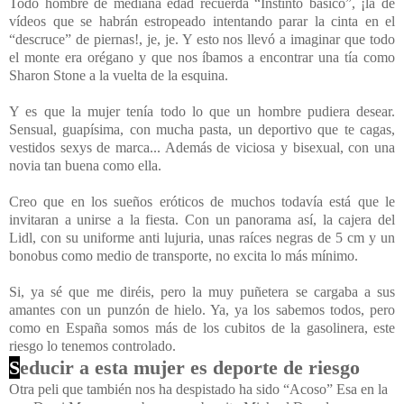
Todo hombre de mediana edad recuerda “Instinto básico”, ¡la de
vídeos que se habrán estropeado intentando parar la cinta en el
“descruce” de piernas!, je, je. Y esto nos llevó a imaginar que todo
el monte era orégano y que nos íbamos a encontrar una tía como
Sharon Stone a la vuelta de la esquina.
Y es que la mujer tenía todo lo que un hombre pudiera desear.
Sensual, guapísima, con mucha pasta, un deportivo que te cagas,
vestidos sexys de marca... Además de viciosa y bisexual, con una
novia tan buena como ella.
Creo que en los sueños eróticos de muchos todavía está que le
invitaran a unirse a la fiesta. Con un panorama así, la cajera del
Lidl, con su uniforme anti lujuria, unas raíces negras de 5 cm y un
bonobus como medio de transporte, no excita lo más mínimo.
Si, ya sé que me diréis, pero la muy puñetera se cargaba a sus
amantes con un punzón de hielo. Ya, ya los sabemos todos, pero
como en España somos más de los cubitos de la gasolinera, este
riesgo lo tenemos controlado.
S
educir a esta mujer es deporte de riesgo
Otra peli que también nos ha despistado ha sido “Acoso” Esa en la