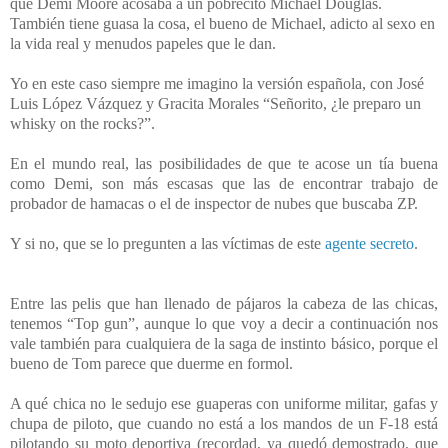
que Demi Moore acosaba a un pobrecito Michael Douglas.
También tiene guasa la cosa, el bueno de Michael, adicto al sexo en
la vida real y menudos papeles que le dan.
Yo en este caso siempre me imagino la versión española, con José
Luis López Vázquez y Gracita Morales “Señorito, ¿le preparo un
whisky on the rocks?”.
En
el mundo
real, las posibilidades de que te acose un tía buena
como Demi, son más escasas que las de encontrar trabajo de
probador de hamacas o el de inspector de nubes que buscaba ZP.
Y si no, que se lo pregunten a las víctimas de este
agente secreto
.
Entre las pelis que han llenado de pájaros la cabeza de las chicas,
tenemos “Top gun”, aunque lo que voy a decir a continuación nos
vale también para cualquiera de la saga de instinto básico, porque el
bueno de Tom parece que duerme en formol.
A qué chica no le sedujo ese guaperas con uniforme militar, gafas y
chupa de piloto, que cuando no está a los mandos de un F-18 está
pilotando su moto deportiva (recordad, ya quedó demostrado, que