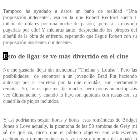
Tampoco ha ayudado a daros un baño de realidad “Una
proposición indecente”, esa en la que Robert Redford suelta 1
millón de dólares por una noche de pasión, ¡pero si la mayoría
pagaríais por ello! Y mientras tanto, despreciando los piropos del
albañil de la obra de enfrente, esperando que llegue Robert con su
proposición insistente, o indecente.
E
sto de ligar se ve más divertido en el cine
No me gustaría dejar sin mencionar “Thelma y Louise”. Pero las
posibilidades
de encontrar a un jovencillo Brad Pitt haciendo
autostop por la carretera por la que circuláis, son ciertamente
remotas. Yo, no es que me fije mucho, pero pocos autoestopistas
veo últimamente, y cuando lo hay, son quinquis con rastas
con
su
cuadrilla de piojos incluidos.
Y así podríamos seguir horas y horas, esas románticas de Bridget
Jones o Love actually, la picantona de las 50 sombras de Grey (ni
sé de qué va, dicen que el público objetivo son adolescentes
cachondas o premenopáusicas y yo no soy ninguna de ambas) la