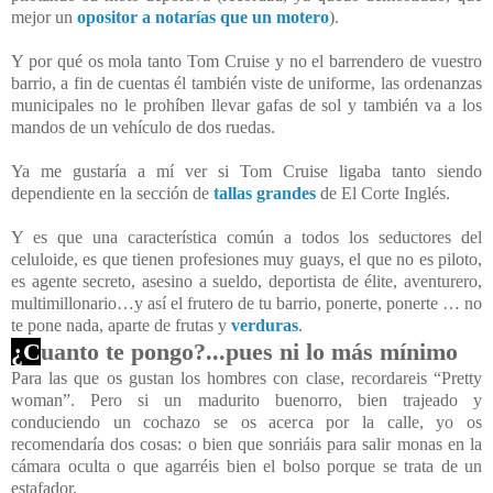
mejor un
opositor a notarías que un motero
).
Y por qué os mola tanto Tom Cruise y no el barrendero de vuestro
barrio, a fin de cuentas él también viste de uniforme, las ordenanzas
municipales no le prohíben llevar gafas de sol y también va a los
mandos de un vehículo de dos ruedas.
Ya me gustaría a mí ver si Tom Cruise ligaba tanto siendo
dependiente en la sección de
tallas grandes
de El Corte Inglés.
Y es que una característica común a todos los seductores del
celuloide, es que tienen profesiones muy guays, el que no es piloto,
es agente secreto, asesino a sueldo, deportista de élite, aventurero,
multimillonario…y así el frutero de tu
barrio
, ponerte, ponerte … no
te pone nada, aparte de frutas y
verduras
.
¿C
uanto te pongo?...pues ni lo más mínimo
Para las que os gustan los hombres con clase, recordareis “Pretty
woman”. Pero si un madurito buenorro, bien trajeado y
conduciendo un cochazo se os acerca por la calle, yo os
recomendaría dos cosas: o bien que sonriáis para salir monas en la
cámara oculta o que agarréis bien el bolso porque se trata de un
estafador.