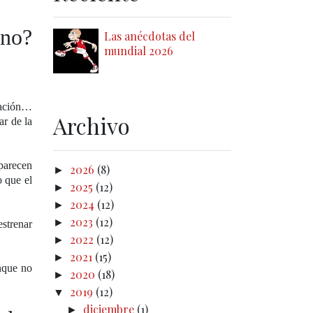
¿no?
Las anécdotas del
mundial 2026
tación…
Archivo
ar de la
aparecen
2026
(8)
►
o que el
2025
(12)
►
2024
(12)
►
2023
(12)
►
estrenar
2022
(12)
►
2021
(15)
►
nque no
2020
(18)
►
2019
(12)
▼
diciembre
(1)
►