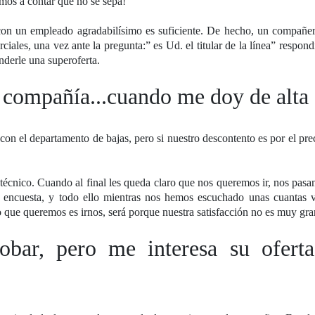
amos a contar que no se sepa!
 con un empleado agradabilísimo es suficiente. De hecho, un compañer
iales, una vez ante la pregunta:” es Ud. el titular de la línea” respond
nderle una superoferta.
 compañía...cuando me doy de alta
on el departamento de bajas, pero si nuestro descontento es por el pre
 técnico. Cuando al final les queda claro que nos queremos ir, nos pasa
na encuesta, y todo ello mientras nos hemos escuchado unas cuantas v
que queremos es irnos, será porque nuestra satisfacción no es muy gra
obar, pero me interesa su ofert