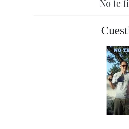
No te f
Cuest