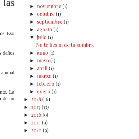
 las
noviembre
(1)
►
octubre
(1)
►
septiembre
(1)
►
agosto
(1)
►
los. Eso
julio
(1)
▼
No te fies ni de tu sombra
junio
(1)
os daños
►
mayo
(1)
►
abril
(1)
►
l animal
marzo
(1)
►
febrero
(1)
►
enero
(1)
►
nte. La
o de un
2018
(16)
►
2017
(13)
►
2016
(9)
►
2015
(9)
►
2010
(9)
►