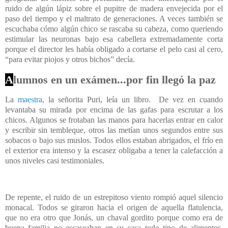
ruido de algún lápiz sobre el pupitre de madera envejecida por el
paso del tiempo y el maltrato de generaciones. A veces también se
escuchaba cómo algún chico se rascaba su cabeza, como queriendo
estimular las neuronas bajo esa cabellera extremadamente corta
porque el director les había obligado a cortarse el pelo casi al cero,
“para evitar piojos y otros bichos” decía.
A
lumnos en un exámen...por fin llegó la paz
La
maestra
, la señorita Puri, leía un libro.
De vez en cuando
levantaba su mirada por encima de las gafas para escrutar a los
chicos. Algunos se frotaban las manos para hacerlas entrar en calor
y escribir sin tembleque, otros las metían unos segundos entre sus
sobacos o bajo sus muslos. Todos ellos estaban abrigados, el frío en
el exterior era intenso y la escasez obligaba a tener la calefacción a
unos niveles casi testimoniales.
De repente, el ruido de un estrepitoso viento rompió aquel silencio
monacal. Todos se giraron hacia el origen de aquella flatulencia,
que no era otro que Jonás, un chaval gordito porque como era de
buena familia no escaseaban en su casa todo tipo de alimentos.