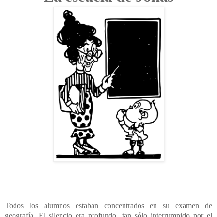
Todos los alumnos estaban concentrados en su examen de
geografía. El silencio era profundo, tan sólo interrumpido por el