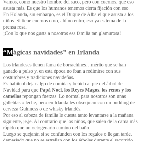
Vamos, como nuestro hombre del saco, pero con cuernos, que eso
asusta más. Es que los humanos tenemos cierta fijación con eso.
En Holanda, sin embargo, es el Duque de Alba el que asusta a los
niños. Si tiene cuernos o no, ahí no entro, eso ya es tema de la
prensa rosa.
¡Con lo que nos gusta a nosotros esa familia tan glamurosa!
“M
ágicas navidades” en Irlanda
Los irlandeses tienen fama de borrachines…mérito que se han
ganado a pulso y, en esta época no iban a redimirse con sus
costumbres y tradiciones navideñas.
Es habitual dejar algo de comida y bebida al pie del árbol de
Navidad para que
Papá Noel, los Reyes Magos, los renos y los
camellos
repongan fuerzas. Lo normal para nosotros son unas
galletitas o leche, pero en Irlanda les obsequian con un pudding de
cerveza Guinness o de whisky irlandés.
Por eso al cabeza de familia le cuesta tanto levantarse a la mañana
siguiente, je,je. Al contrario que los niños, que salen de la cama más
rápido que un octogenario camino del baño.
Luego se quejarán si se confunden con los regalos o llegan tarde,
demasiado que no se estrellan con los árboles durante el recorrido.