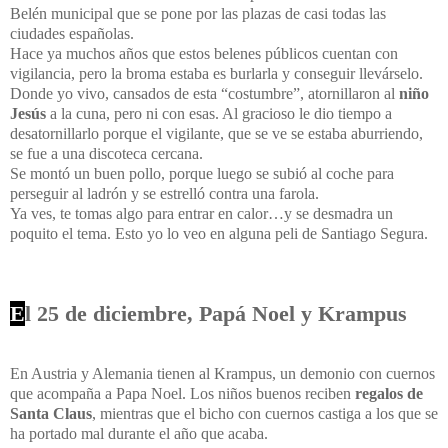
Belén municipal que se pone por las plazas de casi todas las
ciudades españolas.
Hace ya muchos años que estos belenes públicos cuentan con
vigilancia, pero la broma estaba es burlarla y conseguir llevárselo.
Donde yo vivo, cansados de esta “costumbre”, atornillaron al
niño
Jesús
a la cuna, pero ni con esas. Al gracioso le dio tiempo a
desatornillarlo porque el vigilante, que se ve se estaba aburriendo,
se fue a una discoteca cercana.
Se montó un buen pollo, porque luego se subió al coche para
perseguir al ladrón y se estrelló contra una farola.
Ya ves, te tomas algo para entrar en calor…y se desmadra un
poquito el tema. Esto yo lo veo en alguna peli de Santiago Segura.
E
l 25 de diciembre, Papá Noel y Krampus
En Austria y Alemania tienen al Krampus, un demonio con cuernos
que acompaña a Papa Noel. Los niños buenos reciben
regalos de
Santa Claus
, mientras que el bicho con cuernos castiga a los que se
ha portado mal durante el año que acaba.