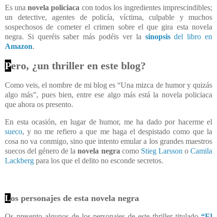
Es una
novela policiaca
con todos los ingredientes imprescindibles;
un detective, agentes de policía, víctima, culpable y muchos
sospechosos de cometer el crimen sobre el que gira esta novela
negra. Si queréis saber más podéis ver la
sinopsis
del libro en
Amazon
.
P
ero, ¿un thriller en este blog?
Como veis, el nombre de mi blog es “Una mizca de humor y quizás
algo más”, pues bien, entre ese algo más está la novela policiaca
que ahora os presento.
En esta ocasión, en lugar de humor, me ha dado por hacerme el
sueco
, y no me refiero a que me haga el despistado como que la
cosa no va conmigo, sino que intento emular a los grandes maestros
suecos del género de la
novela negra
como
Stieg Larsson
o
Camila
Lackberg
para los que el delito no esconde secretos.
L
os personajes de esta novela negra
Os presento algunos de los personajes de este thriller titulado
“El