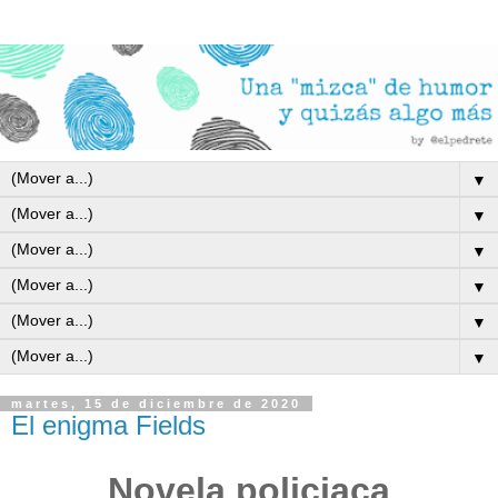
▼
▼
▼
▼
▼
▼
martes, 15 de diciembre de 2020
El enigma Fields
Novela policiaca