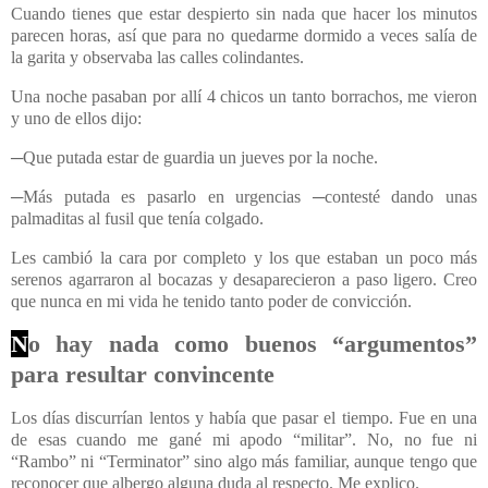
Cuando tienes que estar despierto sin nada que hacer los minutos
parecen horas, así que para no quedarme dormido a veces salía de
la garita y observaba las calles colindantes.
Una noche pasaban por allí 4 chicos un tanto borrachos, me vieron
y uno de ellos dijo:
─Que putada estar de guardia un jueves por la noche.
─Más putada es pasarlo en urgencias ─contesté dando unas
palmaditas al fusil que tenía colgado.
Les cambió la cara por completo y los que estaban un poco más
serenos agarraron al bocazas y desaparecieron a paso ligero. Creo
que nunca en mi vida he tenido tanto poder de convicción.
N
o hay nada como buenos “argumentos”
para resultar convincente
Los días discurrían lentos y había que pasar el tiempo. Fue en una
de esas cuando me gané mi apodo “militar”. No, no fue ni
“Rambo” ni “Terminator” sino algo más familiar, aunque tengo que
reconocer que albergo alguna duda al respecto. Me explico.