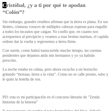
C
ristóbal, ¿y a ti por qué te apodan
“Colón”?
Sin embargo, grandes eruditos afirman que la tierra es plana. En sus
límites, criaturas voraces de múltiples cabezas esperan para engullir
a todos los incautos que caigan. Yo confío que, en cuanto nos
acerquemos al precipicio y veamos a esas bestias marinas, el capitán
ordene dar la vuelta y regresemos a tierra firme.
Con suerte, como habrá transcurrido mucho tiempo, las cuentas
pendientes que dejamos atrás mis hermanos y yo ya habrán
prescrito.
La noche estaba en calma, pero ahora escucho a un borracho
gritando “tierraaa, tierra a la vista”. Como no se calle pronto, subo y
le quito la botella de ron.
PD: esta es mi participación en el concurso literario de "Zenda
historias de la historia"
Y por supuesto sin perder el tono humorístico del blog, ¡faltaría