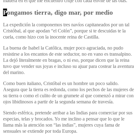
madera en el que me encuentro cruje con cada envite de las olas.
P
ongamos tierra, digo mar, por medio
La expedición la componemos tres navíos capitaneados por un tal
Cristóbal, al que apodan “el Colón”, porque si te descuidas te la
cuela, como hizo con la inocente reina de Castilla.
La buena de Isabel la Católica, mujer poco agraciada, no pudo
resistirse a los encantos de este seductor, no en vano es transalpino.
La dejó literalmente en bragas, o ni eso, porque dicen que la reina
tuvo que vender sus joyas e incluso su ajuar para costear la aventura
del marino.
Como buen italiano, Cristóbal es un hombre un poco salido.
Asegura que la tierra es redonda, como los pechos de las mujeres de
su tierra o como el culito de un grumete al que comenzó a mirar con
ojos libidinosos a partir de la segunda semana de travesía.
Siendo esférica, pretende arribar a las Indias para comerciar por sus
especias, telas y brocados. Yo me inclino a pensar que lo que le
llama más la atención son “las indias”, mujeres cuya fama de
sensuales se extiende por toda Europa.