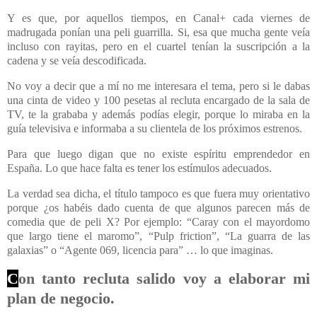
Y es que, por aquellos tiempos, en Canal+ cada viernes de
madrugada ponían una peli guarrilla. Si, esa que mucha gente veía
incluso con rayitas, pero en el cuartel tenían la suscripción a la
cadena y se veía descodificada.
No voy a decir que a mí no me interesara el tema, pero si le dabas
una cinta de video y 100 pesetas al recluta encargado de la sala de
TV, te la grababa y además podías elegir, porque lo miraba en la
guía televisiva e informaba a su clientela de los próximos estrenos.
Para que luego digan que no existe espíritu emprendedor en
España. Lo que hace falta es tener los estímulos adecuados.
La verdad sea dicha, el título tampoco es que fuera muy orientativo
porque ¿os habéis dado cuenta de que algunos parecen más de
comedia que de peli X? Por ejemplo: “Caray con el mayordomo
que largo tiene el maromo”, “Pulp friction”, “La guarra de las
galaxias” o “Agente 069, licencia para” … lo que imaginas.
C
on tanto recluta salido voy a elaborar mi
plan de negocio.