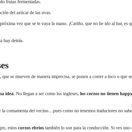
do frutas fermentadas.
ción del azúcar de las uvas.
próxima vez que se te vaya la mano. ¡Cariño, que no he ido al bar, es 
ca hay detrás.
ses
, que se mueven de manera imprecisa, se ponen a correr a loco o que s
na idea
. No llegan a ser como los ingleses,
los corzos no tienen happ
ar la cornamenta del vecino…pues como no tenemos traductores no sab
gro, estos
corzos ebrios
también lo son para la conducción. Si ves uno 