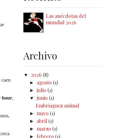
Las anécdotas del
mundial 2026
que
Archivo
2026
(8)
▼
e caen
agosto
(1)
►
julio
(1)
►
junio
(1)
y hour
,
▼
Embriaguez animal
mayo
(1)
►
emos,
abril
(1)
►
marzo
(1)
►
cerca
febrero
(1)
►