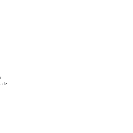
r
s de