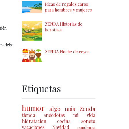
Ideas de regalos caros
para hombres y mujeres
ZENDA Historias de
uién
heroínas
les debe
ZENDA Noche de reyes
Etiquetas
humor
algo más
Zenda
tienda
anécdotas
mi vida
hidratacion
cocina
soneto
vacaciones
Navidad
pandemia