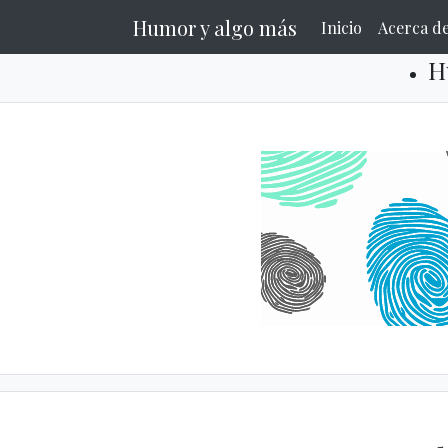
Humor y algo más
Inicio
Acerca d
H