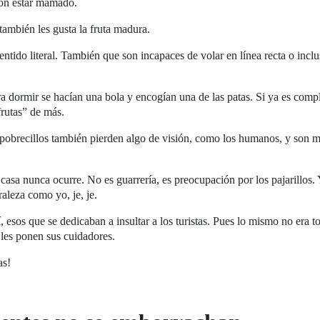
con estar mamado.
también les gusta la fruta madura.
tido literal. También que son incapaces de volar en línea recta o incl
a dormir se hacían una bola y encogían una de las patas. Si ya es comp
frutas” de más.
 pobrecillos también pierden algo de visión, como los humanos, y son 
i casa nunca ocurre. No es guarrería, es preocupación por los pajarillos.
raleza como yo, je, je.
í, esos que se dedicaban a insultar a los turistas. Pues lo mismo no era t
e les ponen sus cuidadores.
as!