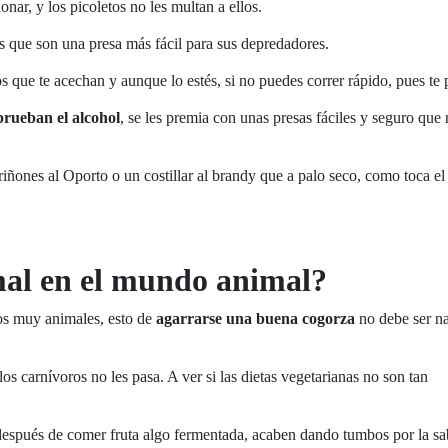
nar, y los picoletos no les multan a ellos.
s que son una presa más fácil para sus depredadores.
s que te acechan y aunque lo estés, si no puedes correr rápido, pues te p
prueban el alcohol
, se les premia con unas presas fáciles y seguro que
ñones al Oporto o un costillar al brandy que a palo seco, como toca el 
mal en el mundo animal?
os muy animales, esto de
agarrarse una buena cogorza
no debe ser n
los carnívoros no les pasa. A ver si las dietas vegetarianas no son tan
 después de comer fruta algo fermentada, acaben dando tumbos por la sa