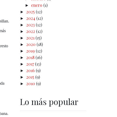
enero
(1)
►
2025
(12)
►
2024
(12)
►
illan.
2023
(12)
►
 más
2022
(12)
►
2021
(15)
►
2020
(18)
►
resto
2019
(12)
►
2018
(16)
►
2017
(13)
►
2016
(9)
►
2015
(9)
►
2010
(9)
ada
►
Lo más popular
bana.