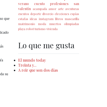
verano
cuento
profesiones
san
valentín
acampada
amor
arte
aventuras
cuentos
deporte
divorcio
elecciones
espías
uso que
estafas
ideas
instagram
libros
mascarilla
matrimonio
moda
muertos
olimpiadas
playa
robot
turismo
vivienda
licado
Lo que me gusta
más
El mundo today
 Ya
Treinta y...
A reir que son dos días
oda su