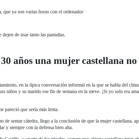
a, que ya son varias horas con el ordenador
dejen de usar tanto las pantallas.
 30 años una mujer castellana no
amiento, en la típica conversación informal en la que se habla del clima
sus niños y su marido ese fin de semana en la nieve. ¡Si yo solo era am
me pareció que sería más lenta.
o de sentar cátedra, llego a la conclusión de que la mujer castellana, ap
ar y siempre con la defensa bien alta.
 Castilla, y aparte de los trigales, seguro que alguna castellana tuvo a