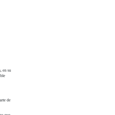
, en su
able
arte de
lgo que