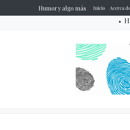
Humor y algo más
Inicio
Acerca d
H