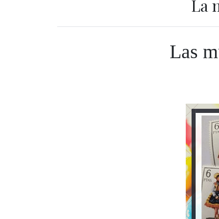
La 
Las mu