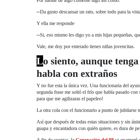
Por hablar de algo comenté algo así como:
─
Da gusto descansar un rato, sobre todo para la vist
Y ella me responde
─Si, eso mismo les digo yo a mis hijas pequeñas, que 
Vale, me doy por enterado tienes niñas jovencitas.
L
o siento, aunque tenga
habla con extraños
Y no fue esta la única vez. Una funcionaria del ayunt
segunda frase me soltó el frío que había pasado con 
para que me agilizaras el papeleo!
La otra cola con el funcionario a punto de jubilarse 
Así que después de todas estas situaciones y sin ánim
guapa y encantadora con quién quiere, es dura de pel
A fin de cuentas, la
Generación del 98
se enamoró de