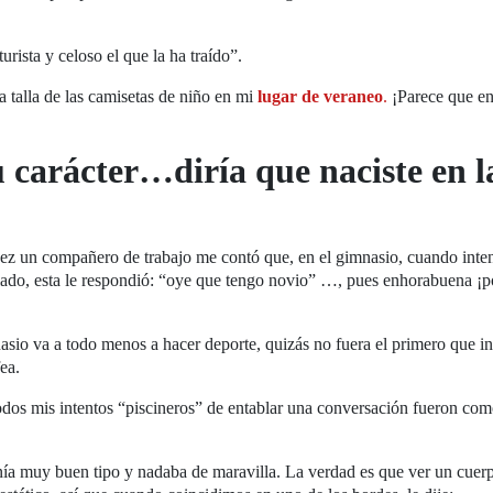
urista y celoso el que la ha traído”.
a talla de las camisetas de niño en mi
lugar de veraneo
.
¡Parece que en
u carácter…diría que naciste en l
z un compañero de trabajo me contó que, en el gimnasio, cuando inte
l lado, esta le respondió: “oye que tengo novio” …, pues enhorabuena ¡
io va a todo menos a hacer deporte, quizás no fuera el primero que in
ea.
odos mis intentos “piscineros” de entablar una conversación fueron com
enía muy buen tipo y nadaba de maravilla. La verdad es que ver un cuer