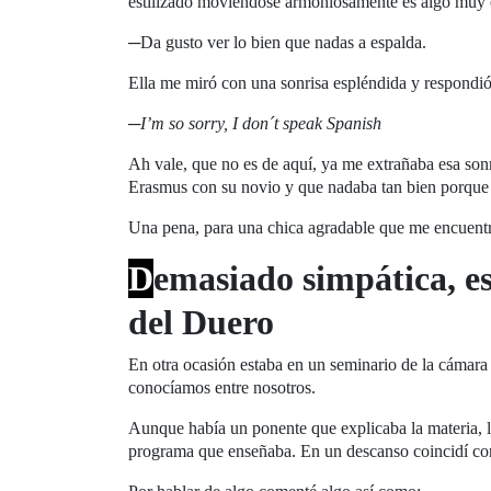
estilizado moviéndose armoniosamente es algo muy es
─Da gusto ver lo bien que nadas a espalda.
Ella me miró con una sonrisa espléndida y respondió
─
I’m so sorry, I don´t speak Spanish
Ah vale, que no es de aquí, ya me extrañaba esa son
Erasmus con su novio y que nadaba tan bien porque 
Una pena, para una chica agradable que me encuentro
D
emasiado simpática, es
del Duero
En otra ocasión estaba en un seminario de la cámar
conocíamos entre nosotros.
Aunque había un ponente que explicaba la materia, l
programa que enseñaba. En un descanso coincidí con