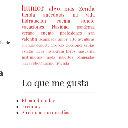
humor
algo más
Zenda
tienda
anécdotas
mi vida
hidratacion
cocina
soneto
vacaciones
Navidad
pandemia
verano
cuento
profesiones
san
valentín
acampada
amor
arte
aventuras
aba de
cuentos
deporte
divorcio
elecciones
espías
estafas
ideas
instagram
libros
mascarilla
matrimonio
moda
muertos
olimpiadas
playa
robot
turismo
vivienda
a
Lo que me gusta
El mundo today
Treinta y...
A reir que son dos días