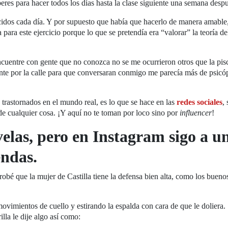
eres para hacer todos los días hasta la clase siguiente una semana desp
cidos cada día. Y por supuesto que había que hacerlo de manera amable
 para este ejercicio porque lo que se pretendía era “valorar” la teoría d
encuentre con gente que no conozca no se me ocurrieron otros que la pisc
ente por la calle para que conversaran conmigo me parecía más de psicó
 trastornados en el mundo real, es lo que se hace en las
redes sociales
,
de cualquier cosa. ¡Y aquí no te toman por loco sino por
influencer
!
velas, pero en Instagram sigo a u
endas.
é que la mujer de Castilla tiene la defensa bien alta, como los bueno
vimientos de cuello y estirando la espalda con cara de que le doliera.
lla le dije algo así como: