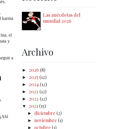
ués.
,
Las anécdotas del
el karma
mundial 2026
ina, el
pata y
Archivo
 seguir a
2026
(8)
►
n
2025
(12)
►
2024
(12)
►
2023
(12)
►
2022
(12)
►
s
2021
(15)
▼
diciembre
(2)
►
 ¡Ahí
noviembre
(1)
►
octubre
(1)
►