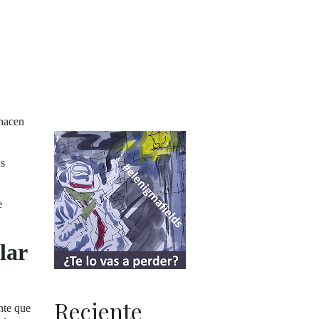
 nacen
us
e
lar
Reciente
nte que