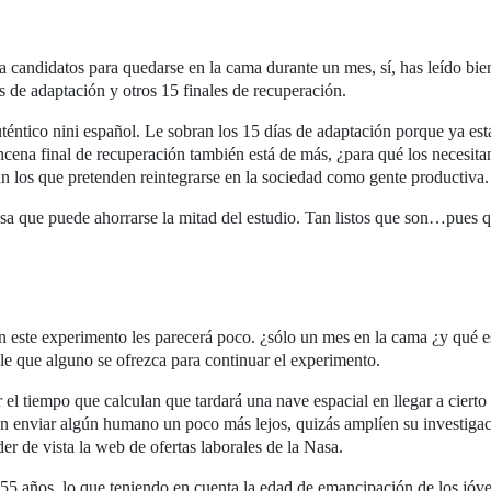
 candidatos para quedarse en la cama durante un mes, sí, has leído bie
os de adaptación y otros 15 finales de recuperación.
téntico nini español. Le sobran los 15 días de adaptación porque ya est
cena final de recuperación también está de más, ¿para qué los necesita
an los que pretenden reintegrarse en la sociedad como gente productiva.
sa que puede ahorrarse la mitad del estudio. Tan listos que son…pues 
n este experimento les parecerá poco. ¿sólo un mes en la cama ¿y qué 
le que alguno se ofrezca para continuar el experimento.
el tiempo que calculan que tardará una nave espacial en llegar a cierto
en enviar algún humano un poco más lejos, quizás amplíen su investiga
r de vista la web de ofertas laborales de la Nasa.
 55 años, lo que teniendo en cuenta la edad de emancipación de los jóv