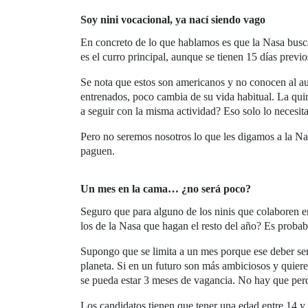
Soy nini vocacional, ya nací siendo vago
En concreto de lo que hablamos es que la Nasa busca
es el curro principal, aunque se tienen 15 días previ
Se nota que estos son americanos y no conocen al au
entrenados, poco cambia de su vida habitual. La quin
a seguir con la misma actividad? Eso solo lo necesit
Pero no seremos nosotros lo que les digamos a la Na
paguen.
Un mes en la cama… ¿no será poco?
Seguro que para alguno de los ninis que colaboren e
los de la Nasa que hagan el resto del año? Es probab
Supongo que se limita a un mes porque ese deber ser 
planeta. Si en un futuro son más ambiciosos y quier
se pueda estar 3 meses de vagancia. No hay que perde
Los candidatos tienen que tener una edad entre 14 y