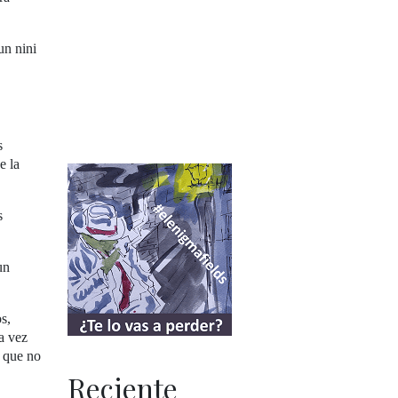
un nini
s
e la
s
un
s,
a vez
s que no
Reciente