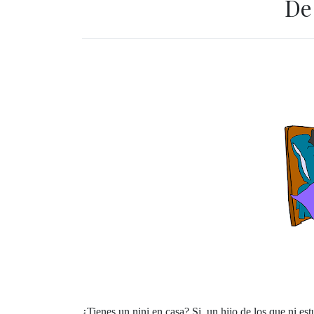
De
¿Tienes un nini en casa? Si, un hijo de los que ni est