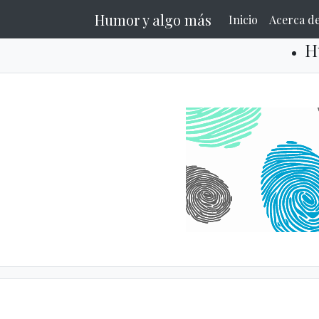
Humor y algo más
Inicio
Acerca d
H