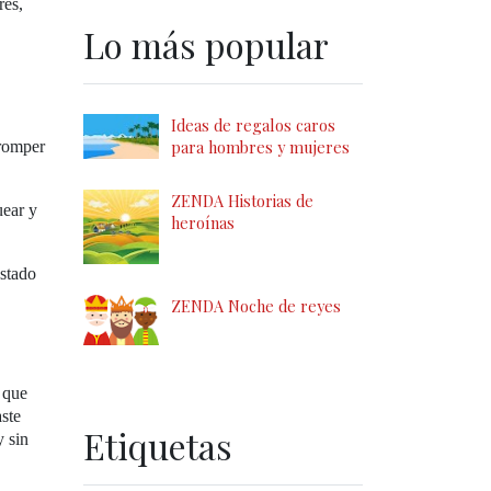
res,
,
Lo más popular
Ideas de regalos caros
para hombres y mujeres
 romper
ZENDA Historias de
uear y
heroínas
estado
ZENDA Noche de reyes
 que
aste
Etiquetas
 sin