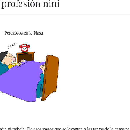
 profesión nini
Perezosos en la Nasa
udia ni trabaja. De esos vagos que se levantan a las tantas de la cama pa