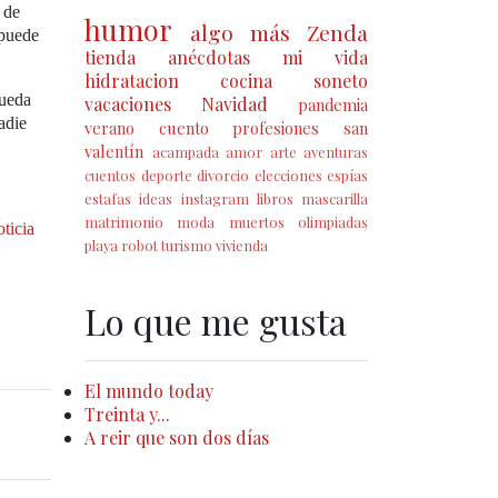
 de
humor
algo más
Zenda
 puede
tienda
anécdotas
mi vida
hidratacion
cocina
soneto
queda
vacaciones
Navidad
pandemia
adie
verano
cuento
profesiones
san
valentín
acampada
amor
arte
aventuras
cuentos
deporte
divorcio
elecciones
espías
estafas
ideas
instagram
libros
mascarilla
matrimonio
moda
muertos
olimpiadas
oticia
playa
robot
turismo
vivienda
Lo que me gusta
El mundo today
Treinta y...
A reir que son dos días