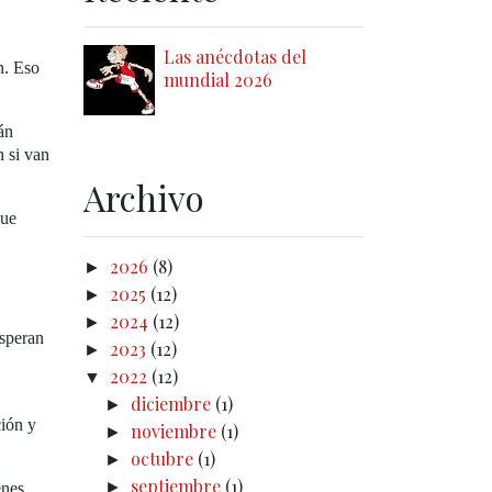
Las anécdotas del
n. Eso
mundial 2026
án
n si van
Archivo
que
2026
(8)
►
2025
(12)
►
2024
(12)
►
esperan
2023
(12)
►
2022
(12)
▼
diciembre
(1)
►
ción y
noviembre
(1)
►
octubre
(1)
►
septiembre
(1)
►
enes