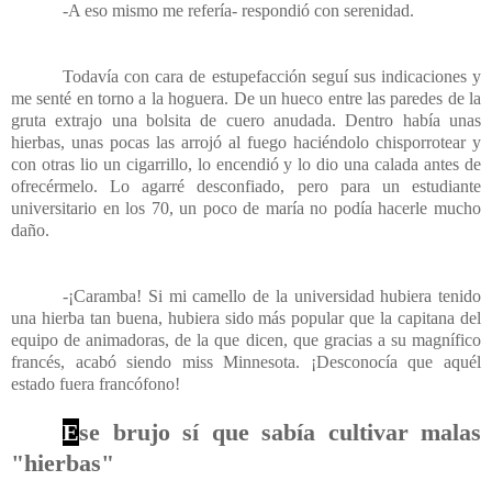
-A eso mismo me refería- respondió con serenidad.
Todavía con cara de estupefacción seguí sus indicaciones y
me senté en torno a la hoguera. De un hueco entre las paredes de la
gruta extrajo una bolsita de cuero anudada. Dentro había unas
hierbas, unas pocas las arrojó al fuego haciéndolo chisporrotear y
con otras lio un cigarrillo, lo encendió y lo dio una calada antes de
ofrecérmelo. Lo agarré desconfiado, pero para un estudiante
universitario en los 70, un poco de maría no podía hacerle mucho
daño.
-¡Caramba! Si mi camello de la universidad hubiera tenido
una hierba tan buena, hubiera sido más popular que la capitana del
equipo de animadoras, de la que dicen, que gracias a su magnífico
francés, acabó siendo miss Minnesota. ¡Desconocía que aquél
estado fuera francófono!
E
se brujo sí que sabía cultivar malas
"hierbas"