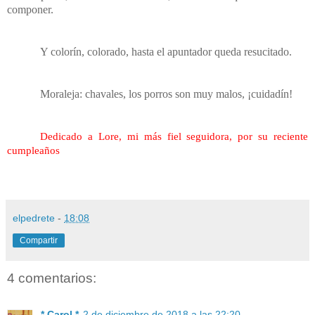
componer.
Y colorín, colorado, hasta el apuntador queda resucitado.
Moraleja: chavales, los porros son muy malos, ¡cuidadín!
Dedicado a Lore, mi más fiel seguidora, por su reciente
cumpleaños
elpedrete
-
18:08
Compartir
4 comentarios:
* Carol *
2 de diciembre de 2018 a las 22:20