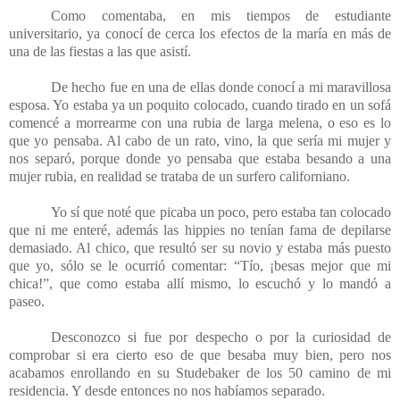
Como comentaba, en mis tiempos de estudiante
universitario, ya conocí de cerca los efectos de la maría en más de
una de las fiestas a las que asistí.
De hecho fue en una de ellas donde conocí a mi maravillosa
esposa. Yo estaba ya un poquito colocado, cuando tirado en un sofá
comencé a morrearme con una rubia de larga melena, o eso es lo
que yo pensaba. Al cabo de un rato, vino, la que sería mi mujer y
nos separó, porque donde yo pensaba que estaba besando a una
mujer rubia, en realidad se trataba de un surfero californiano.
Yo sí que noté que picaba un poco, pero estaba tan colocado
que ni me enteré, además las hippies no tenían fama de depilarse
demasiado. Al chico, que resultó ser su novio y estaba más puesto
que yo, sólo se le ocurrió comentar: “Tío, ¡besas mejor que mi
chica!”, que como estaba allí mismo, lo escuchó y lo mandó a
paseo.
Desconozco si fue por despecho o por la curiosidad de
comprobar si era cierto eso de que besaba muy bien, pero nos
acabamos enrollando en su Studebaker de los 50 camino de mi
residencia. Y desde entonces no nos habíamos separado.