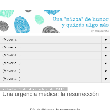
▼
▼
▼
▼
▼
▼
sábado, 1 de diciembre de 2018
Una urgencia médica: la resurrección
Día de difuntos, la resurrección