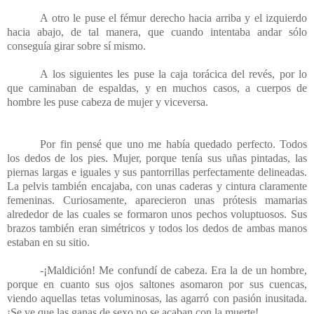
A otro le puse el fémur derecho hacia arriba y el izquierdo
hacia abajo, de tal manera, que cuando intentaba andar sólo
conseguía girar sobre sí mismo.
A los siguientes les puse la caja torácica del revés, por lo
que caminaban de espaldas, y en muchos casos, a cuerpos de
hombre les puse cabeza de mujer y viceversa.
Por fin pensé que uno me había quedado perfecto. Todos
los dedos de los pies. Mujer, porque tenía sus uñas pintadas, las
piernas largas e iguales y sus pantorrillas perfectamente delineadas.
La pelvis también encajaba, con unas caderas y cintura claramente
femeninas. Curiosamente, aparecieron unas prótesis mamarias
alrededor de las cuales se formaron unos pechos voluptuosos. Sus
brazos también eran simétricos y todos los dedos de ambas manos
estaban en su sitio.
-¡Maldición! Me confundí de cabeza. Era la de un hombre,
porque en cuanto sus ojos saltones asomaron por sus cuencas,
viendo aquellas tetas voluminosas, las agarró con pasión inusitada.
¡Se ve que las ganas de sexo no se acaban con la muerte!