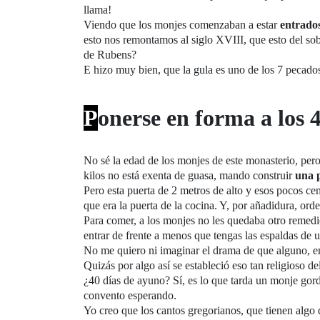
llama!
Viendo que los monjes comenzaban a estar
entrado
esto nos remontamos al siglo XVIII, que esto del sob
de Rubens?
E hizo muy bien, que la gula es uno de los 7 pecados 
P
onerse en forma a los 4
No sé la edad de los monjes de este monasterio, pero
kilos no está exenta de guasa, mando construir
una p
Pero esta puerta de 2 metros de alto y esos pocos ce
que era la puerta de la cocina. Y, por añadidura, ord
Para comer, a los monjes no les quedaba otro remedio
entrar de frente a menos que tengas las espaldas de 
No me quiero ni imaginar el drama de que alguno, e
Quizás por algo así se estableció eso tan religioso de
¿40 días de ayuno? Sí, es lo que tarda un monje gordi
convento esperando.
Yo creo que los cantos gregorianos, que tienen algo 