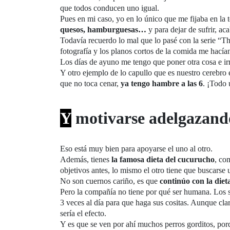
que todos conducen uno igual.
Pues en mi caso, yo en lo único que me fijaba en la 
quesos, hamburguesas…
y para dejar de sufrir, a
Todavía recuerdo lo mal que lo pasé con la serie “T
fotografía y los planos cortos de la comida me hacía
Los días de ayuno me tengo que poner otra cosa e ir
Y otro ejemplo de lo capullo que es nuestro cerebro 
que no toca cenar,
ya tengo hambre a las 6
. ¡Todo 
Y
motivarse adelgazand
Eso está muy bien para apoyarse el uno al otro.
Además, tienes
la famosa dieta del cucurucho
, co
objetivos antes, lo mismo el otro tiene que buscarse 
No son cuernos cariño, es que
continúo con la diet
Pero la compañía no tiene por qué ser humana. Los s
3 veces al día para que haga sus cositas. Aunque cla
sería el efecto.
Y es que se ven por ahí muchos perros gorditos, por