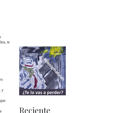
s
dea, te
es
, y
 que
Reciente
se