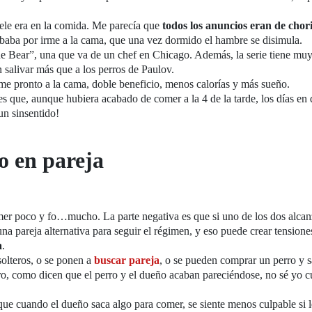
tele era en la comida. Me parecía que
todos los anuncios eran de chori
cababa por irme a la cama, que una vez dormido el hambre se disimula.
he Bear”, una que va de un chef en Chicago. Además, la serie tiene mu
n salivar más que a los perros de Paulov.
me pronto a la cama, doble beneficio, menos calorías y más sueño.
es que, aunque hubiera acabado de comer a la 4 de la tarde, los días en 
un sinsentido!
o en pareja
mer poco y fo…mucho. La parte negativa es que si uno de los dos alcan
una pareja alternativa para seguir el régimen, y eso puede crear tensione
a
.
olteros, o se ponen a
buscar pareja
, o se pueden comprar un perro y s
ro, como dicen que el perro y el dueño acaban pareciéndose, no sé yo c
que cuando el dueño saca algo para comer, se siente menos culpable si l