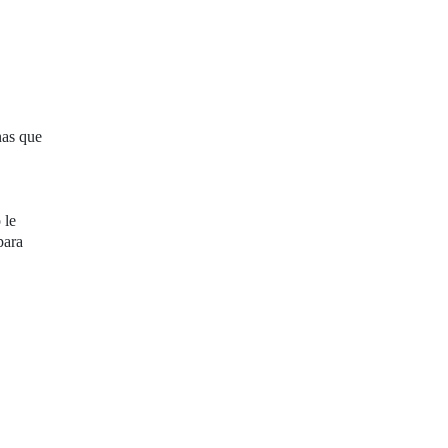
nas que
 le
para