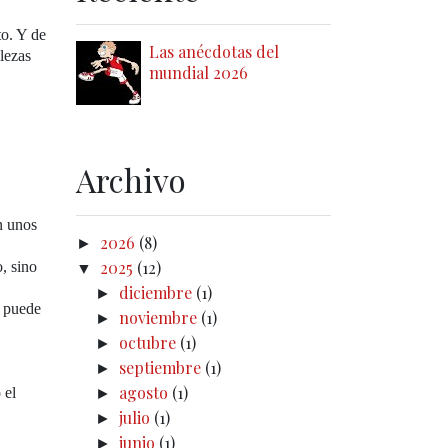
to. Y de
Las anécdotas del
lezas
mundial 2026
Archivo
n unos
2026
(8)
►
2025
(12)
, sino
▼
diciembre
(1)
►
e puede
noviembre
(1)
►
octubre
(1)
►
septiembre
(1)
►
agosto
(1)
 el
►
julio
(1)
►
junio
(1)
►