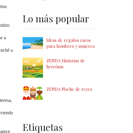
tras
Lo más popular
antizo
ne a
Ideas de regalos caros
para hombres y mujeres
cuché a
ZENDA Historias de
heroínas
ZENDA Noche de reyes
teresa,
s viendo
Etiquetas
parece