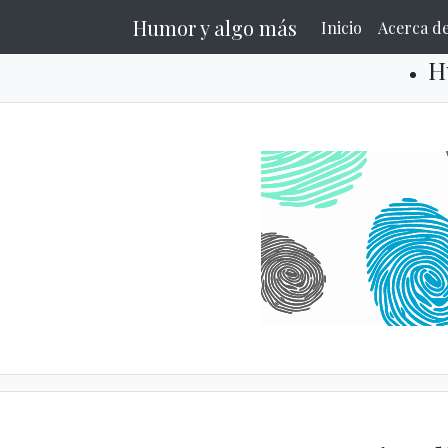
Humor y algo más
Inicio
Acerca d
H