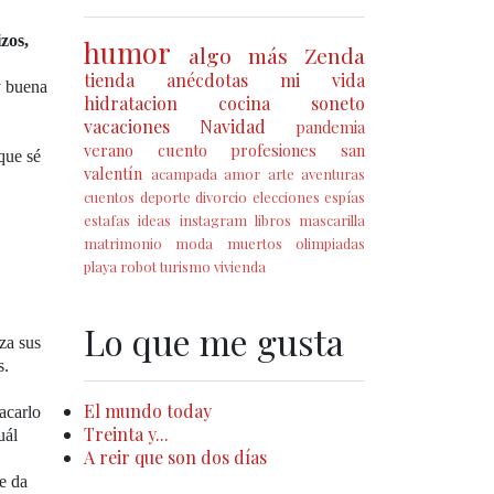
zos,
humor
algo más
Zenda
tienda
anécdotas
mi vida
y buena
hidratacion
cocina
soneto
vacaciones
Navidad
pandemia
verano
cuento
profesiones
san
que sé
valentín
acampada
amor
arte
aventuras
cuentos
deporte
divorcio
elecciones
espías
estafas
ideas
instagram
libros
mascarilla
matrimonio
moda
muertos
olimpiadas
playa
robot
turismo
vivienda
Lo que me gusta
za sus
s.
El mundo today
acarlo
Treinta y...
uál
A reir que son dos días
e da