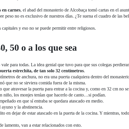
s en carnes
, el abad del monasterio de Alcobaça tomó cartas en el asun
re peso no es exclusivo de nuestros días. ¿Te suena el cuadro de las bel
capitales y eso no se puede permitir entre religiosos.
0, 50 o a los que sea
 vale para todas. La idea genial que tuvo para que sus colegas perdiera
uerta estrechita, de tan solo 32 centímetros
.
ntímetros de anchura, no era una puerta cualquiera dentro del monasterio
enó que no se sirviera comida fuera de la misma.
 que atravesar la puerta para entrar a la cocina y, como en 32 cm no s
un niño, los monjes tenían que hacerlo de canto…si podían.
mpeñado en que sí entraba se quedara atascado en medio.
l ayuno y la abstinencia.
to en dejar de estar atascado en la puerta de la cocina. Y mientras, todo
de lamento, van a estar relacionados con esto.