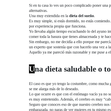
Si en tu casa lo ves un poco complicado poner una pu
alternativas.
Una muy extendida en la
dieta del sueño
.
Es muy simple, si estás dormido, no estás comiendo. 
por experiencia propia que funciona.
Yo llevaba algún tiempo escuchando lo del ayuno inte
comer toda la basura que tienes almacenada y te ha
Sin embargo, no me decidía a ello porque me parecía
un experto que sostenía que con hacerlo una vez a la
Aquello ya me pareció más razonable y me puse a el
U
na dieta saludable o t
El caso es que yo tengo la costumbre, como mucha ge
se me alarga más de lo deseado.
Lo que ocurre es que con el estómago vacío ya no se e
es muy entretenido. Además, el cerebro es muy “cabr
Seguro que conoces eso de que nuestro cerebro nos h
embarazada, no paras de ver mujeres en tu mismo es