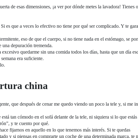
erta de esas dimensiones, ¡a ver por dónde metes la lavadora! Tienes o
Si es que a veces lo efectivo no tiene por qué ser complicado. Y te gar
rmitente, eso de que el cuerpo, si no tiene nada en el estómago, se po
ce una depuración tremenda.
 excesivo quedarme sin una comida todos los días, hasta que un día es
 semana era suficiente.
lo.
ortura china
nte, que después de cenar me quedo viendo un poco la tele y, si me in
stá tan cómodo en el sofá delante de la tele, ni siquiera si lo que está
ón”, y te cuento por qué.
ace fijarnos en aquello en lo que tenemos más interés. Si te quedas
tado y si piensas en comprarte un coche de una determinada marca, te 