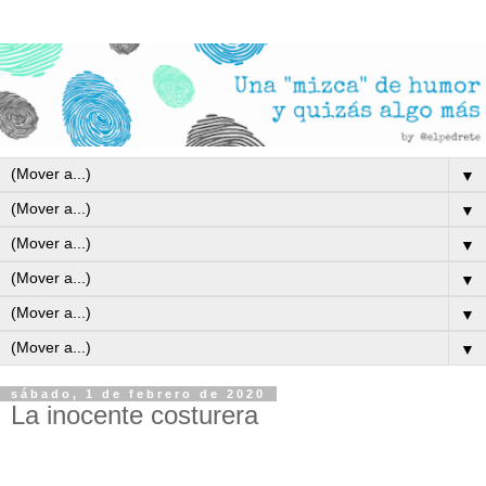
▼
▼
▼
▼
▼
▼
sábado, 1 de febrero de 2020
La inocente costurera