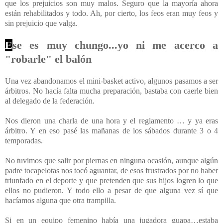
que los prejuicios son muy malos. Seguro que la mayoría ahora
están rehabilitados y todo. Ah, por cierto, los feos eran muy feos y
sin prejuicio que valga.
E
se es muy chungo...yo ni me acerco a
"robarle" el balón
Una vez abandonamos el mini-basket activo, algunos pasamos a ser
árbitros. No hacía falta mucha preparación, bastaba con caerle bien
al delegado de la federación.
Nos dieron una charla de una hora y el reglamento … y ya eras
árbitro. Y en eso pasé las mañanas de los sábados durante 3 o 4
temporadas.
No tuvimos que salir por piernas en ninguna ocasión, aunque algún
padre tocapelotas nos tocó aguantar, de esos frustrados por no haber
triunfado en el deporte y que pretenden que sus hijos logren lo que
ellos no pudieron. Y todo ello a pesar de que alguna vez sí que
hacíamos alguna que otra trampilla.
Si en un equipo femenino había una jugadora guapa…estaba