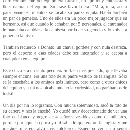
Otro componente del equipo era Luisma, un tipo muy entusiasta y
líder natural del equipo. Su frase favorita era: “Mira, mira, acero
para baaarcos” mientras se tocaba su panza enjuta. Había también
un par de gemelos. Uno de ellos era un poco mejor jugador que su
hermano, así que cuando lo echaban por 5 personales, el entrenador
le mandaba cambiarse la camiseta por la de su gemelo y lo volvía a
poner en la pista.
También recuerdo a Donato, un chaval gordete y con nula destreza,
pero el deporte a esas edades debe ser integrador y se acepta a
cualquiera en el equipo.
Este chico era un tanto peculiar. Su bien más preciado, que llevaba
siempre encima, era una foto de su padre vestido de falangista. Sólo
se la enseñaba a los amigos más íntimos, pero como a otros chicos
del equipo y a mí nos picaba mucho la curiosidad, no parábamos de
insistir.
Un día por fin lo logramos. Con mucha solemnidad, sacó la foto de
su cartera y nos la enseñó. Yo quedé muy decepcionado de ver una
foto en blanco y negro de 4 señores vestidos como de militares,
porque por aquella época yo ni sabía lo que era un falangista y me
imaginé que era algo más folclórico. Esperaba ver a un señor