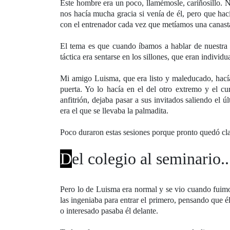
Este hombre era un poco, llamémosle, cariñosillo. N
nos hacía mucha gracia si venía de él, pero que ha
con el entrenador cada vez que metíamos una canasta
El tema es que cuando íbamos a hablar de nuestra f
táctica era sentarse en los sillones, que eran individu
Mi amigo Luisma, que era listo y maleducado, hacía 
puerta. Yo lo hacía en el del otro extremo y el cu
anfitrión, dejaba pasar a sus invitados saliendo el 
era el que se llevaba la palmadita.
Poco duraron estas sesiones porque pronto quedó cla
D
el colegio al seminario.
Pero lo de Luisma era normal y se vio cuando fuimo
las ingeniaba para entrar el primero, pensando que é
o interesado pasaba él delante.