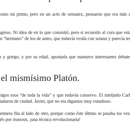
, como mi primo, pero en un acto de sensatez, pensaron que era más
reso. Ni idea de en lo que consistió, pero si recuerdo al cura que es
un “hermano” de los de antes, que todavía vestía con sotana y parecía t
n y griego, y por su edad, apostaría que mantuvo interesantes debate
e el mismísimo Platón.
migos esos “de toda la vida” y que todavía conservo. El intrépido Car
sladaron de ciudad. Javier, que no era digamos muy estudioso.
primera fila al lado de otro, porque como éste último se pasaba los ve
lés por ósmosis, ¡una técnica revolucionaria!