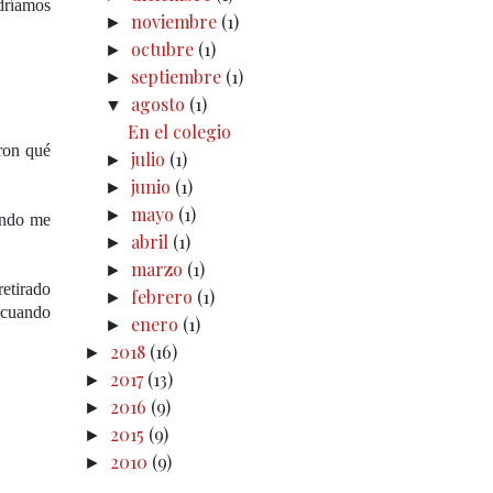
dríamos
noviembre
(1)
►
octubre
(1)
►
septiembre
(1)
►
agosto
(1)
▼
En el colegio
ron qué
julio
(1)
►
junio
(1)
►
mayo
(1)
►
ando me
abril
(1)
►
marzo
(1)
►
retirado
febrero
(1)
►
a cuando
enero
(1)
►
2018
(16)
►
2017
(13)
►
2016
(9)
►
2015
(9)
►
2010
(9)
►