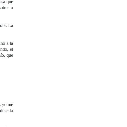
cosa que
sotros o
.
sofá. La
ano a la
ndo, el
mío, que
z yo me
leducado