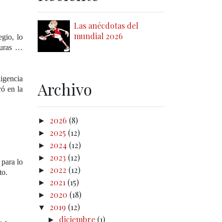
Las anécdotas del
mundial 2026
gio, lo
turas …
ligencia
Archivo
ró en la
2026
(8)
►
2025
(12)
►
2024
(12)
►
2023
(12)
►
 para lo
2022
(12)
►
to.
2021
(15)
►
2020
(18)
►
2019
(12)
▼
diciembre
(1)
►