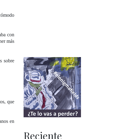
 cómodo
taba con
ener más
s sobre
los, que
ranos en
Reciente