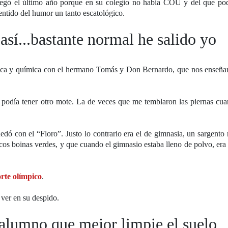
 llegó el último año porque en su colegio no había COU y del que po
entido del humor un tanto escatológico.
sí...bastante normal he salido yo
ísica y química con el hermano Tomás y Don Bernardo, que nos enseña
o podía tener otro mote. La de veces que me temblaron las piernas cu
edó con el “Floro”. Justo lo contrario era el de gimnasia, un sargento 
icos boinas verdes, y que cuando el gimnasio estaba lleno de polvo, er
rte olímpico
.
ver en su despido.
alumno que mejor limpie el suelo