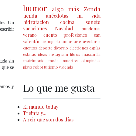
humor
algo más
Zenda
tienda
anécdotas
mi vida
hidratacion
cocina
soneto
tos. Un
vacaciones
Navidad
pandemia
escribir
verano
cuento
profesiones
san
valentín
acampada
amor
arte
aventuras
cuentos
deporte
divorcio
elecciones
espías
estafas
ideas
instagram
libros
mascarilla
matrimonio
moda
muertos
olimpiadas
tada sin
playa
robot
turismo
vivienda
” que se
Lo que me gusta
tamos y
El mundo today
Treinta y...
A reir que son dos días