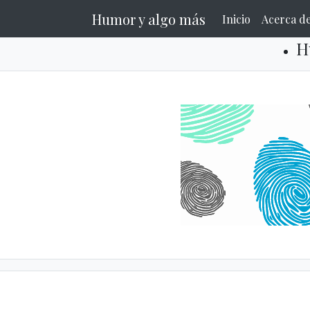
Humor y algo más
Inicio
Acerca d
H