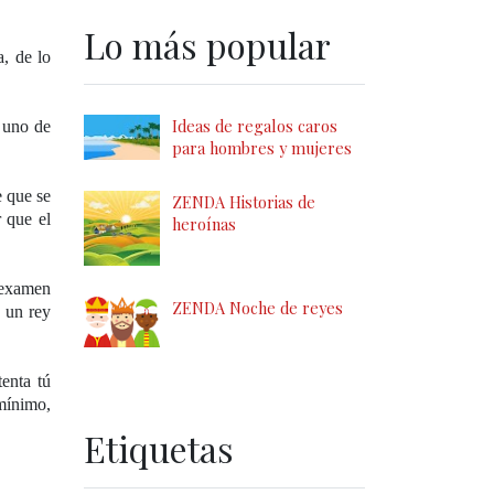
Lo más popular
, de lo
Ideas de regalos caros
y uno de
para hombres y mujeres
e que se
ZENDA Historias de
 que el
heroínas
n examen
ZENDA Noche de reyes
 un rey
tenta tú
 mínimo,
Etiquetas