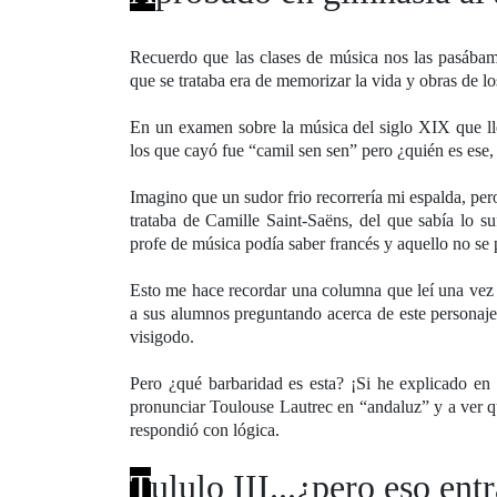
Recuerdo que las clases de música nos las pasábamo
que se trataba era de memorizar la vida y obras de l
En un examen sobre la música del siglo XIX que llev
los que cayó fue “camil sen sen” pero ¿quién es ese, 
Imagino que un sudor frio recorrería mi espalda, per
trataba de Camille Saint-Saëns, del que sabía lo 
profe de música podía saber francés y aquello no s
Esto me hace recordar una columna que leí una vez 
a sus alumnos preguntando acerca de este personaje
visigodo.
Pero ¿qué barbaridad es esta? ¡Si he explicado en 
pronunciar Toulouse Lautrec en “andaluz” y a ver q
respondió con lógica.
T
ululo III...¿pero eso en