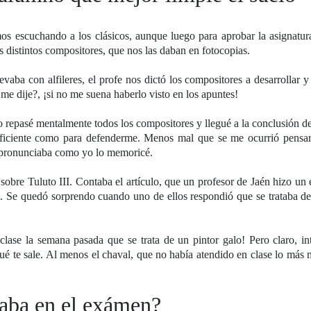
s escuchando a los clásicos, aunque luego para aprobar la asignatura
os distintos compositores, que nos las daban en fotocopias.
aba con alfileres, el profe nos dictó los compositores a desarrollar 
me dije?, ¡si no me suena haberlo visto en los apuntes!
o repasé mentalmente todos los compositores y llegué a la conclusión d
suficiente como para defenderme. Menos mal que se me ocurrió pensar
e pronunciaba como yo lo memoricé.
sobre Tuluto III. Contaba el artículo, que un profesor de Jaén hizo u
. Se quedó sorprendo cuando uno de ellos respondió que se trataba de
clase la semana pasada que se trata de un pintor galo! Pero claro, in
ué te sale. Al menos el chaval, que no había atendido en clase lo más
traba en el exámen?