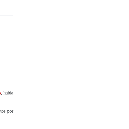
s
, había
tos por