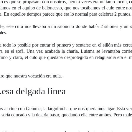
o es que se propasara con nosotros, pero a veces era un tanto tocón, 
cíamos en el equipo de baloncesto, que nos tocábamos el culo entre no
. En aquellos tiempos parece que era lo normal para celebrar 2 puntos
e, este cura nos llevaba a un saloncito donde había 2 sillones y un 
ales.
todo lo posible por entrar el primero y sentarse en el sillón más cerc
ra en el sofá. Una vez acabada la charla, Luisma se levantaba corrie
último y claro, el culo que quedaba desprotegido en retaguardia era el 
ro que nuestra vocación era nula.
..esa delgada línea
s al cine con Gemma, la larguirucha que nos queríamos ligar. Esta ve
l sería educado y la dejaría pasar, quedando ella entre ambos. Pero ma