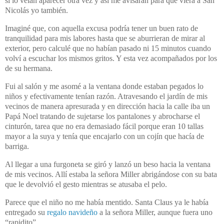
si lo veían aparecer otra vez y así me avisaran para que viera a San
Nicolás yo también.
Imaginé que, con aquella excusa podría tener un buen rato de
tranquilidad para mis labores hasta que se aburrieran de mirar al
exterior, pero calculé que no habían pasado ni 15 minutos cuando
volví a escuchar los mismos gritos. Y esta vez acompañados por los
de su hermana.
Fui al salón y me asomé a la ventana donde estaban pegados lo
niños y efectivamente tenían razón. Atravesando el jardín de mis
vecinos de manera apresurada y en dirección hacia la calle iba un
Papá Noel tratando de sujetarse los pantalones y abrocharse el
cinturón, tarea que no era demasiado fácil porque eran 10 tallas
mayor a la suya y tenía que encajarlo con un cojín que hacía de
barriga.
Al llegar a una furgoneta se giró y lanzó un beso hacia la ventana
de mis vecinos. Allí estaba la señora Miller abrigándose con su bata
que le devolvió el gesto mientras se atusaba el pelo.
Parece que el niño no me había mentido. Santa Claus ya le había
entregado su
regalo navideño
a la señora Miller, aunque fuera uno
“rapidito”.