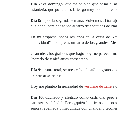
Día 7:
es domingo, qué mejor plan que pasar el as
estantería, que por cierto, la tengo muy bonita, ide
Día 8:
a por la segunda semana. Volvemos al trabaj
que nada, para dar salida al tarro de aceitunas de N
En mi empresa, todos los años en la cesta de Nav
“individual” sino que es un tarro de los grandes. Me 
Gran idea, los gráficos que hago hoy me parecen má
“partido de tenis” antes comentado.
Día 9:
drama total, se me acaba el café en grano q
de azúcar sabe bien.
Hoy me planteo la necesidad de
vestirme de calle
a d
Día 10:
duchado y afeitado como cada día, pero en
camiseta y chándal. Pero ¿quién ha dicho que no s
señora repeinada y maquillada con chándal y tacone