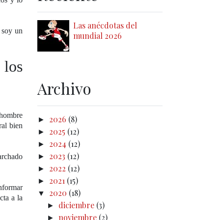
Las anécdotas del
 soy un
mundial 2026
 los
Archivo
 hombre
2026
(8)
►
al bien
2025
(12)
►
2024
(12)
►
2023
(12)
archado
►
2022
(12)
►
2021
(15)
►
onformar
2020
(18)
▼
cta a la
diciembre
(3)
►
noviembre
(2)
►