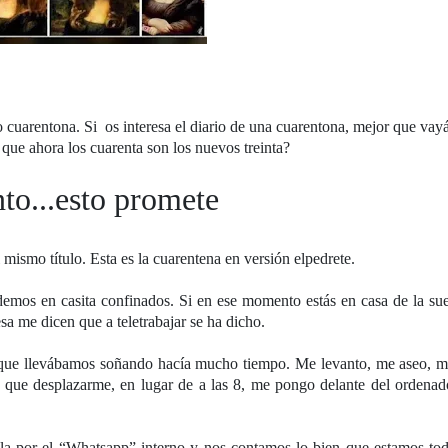
no cuarentona. Si
os interesa el diario de una cuarentona, mejor que vayá
 que ahora los cuarenta son los nuevos treinta?
to...esto promete
 mismo título. Esta es la cuarentena en versión elpedrete.
demos en casita confinados. Si en ese momento estás en casa de la sue
a me dicen que a teletrabajar se ha dicho.
o que llevábamos soñando hacía mucho tiempo. Me levanto, me aseo, me
e desplazarme, en lugar de a las 8, me pongo delante del ordenado
illa por el “Whatsapp” interno y nos contamos lo bien que estamos to