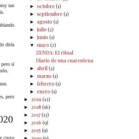
toy tan
octubre
(1)
►
la.
septiembre
(1)
►
agosto
(1)
►
ambiando
julio
(2)
►
junio
(1)
►
mayo
(2)
do diría
▼
ZENDA: El ritual
Diario de una cuarentena
 pero sí
abril
(2)
►
amón.
marzo
(1)
►
febrero
(1)
casa.
►
enero
(1)
►
es, pero
2019
(12)
►
2018
(16)
►
2017
(13)
►
2020
2016
(9)
►
2015
(9)
►
2010
(9)
e cruzo
►