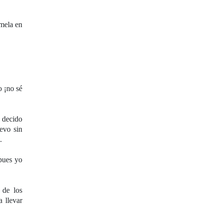
mela en
o ¡no sé
, decido
levo sin
.
pues yo
 de los
a llevar