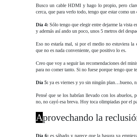
Busco un cable HDMI y hago lo propio, pero claro
cerca, que para verlo todo, tengo que estar como un e
Día 4:
Sólo tengo que elegir entre dejarme la vista en
y además así ando un poco, unos 5 metros del despac
Eso no estaría mal, si por el medio no estuviera la
que no es nada conveniente, que positivo lo es.
Creo que voy a seguir las recomendaciones del ministe
para no comer tanto. Si no fuese porque tengo que te
Día 5:
ya es viernes y yo sin ningún plan…bueno, ni 
Pensé que se los habrían llevado con los abuelos, 
no, no cayó esa breva. Hoy toca olimpiadas por el p
A
provechando la reclusió
Día 6:
es sábado y parece que la basura ya empieza