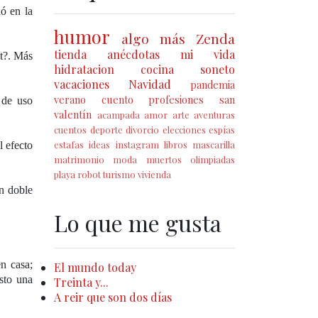
ó en la
humor
algo más
Zenda
tienda
anécdotas
mi vida
t?. Más
hidratacion
cocina
soneto
vacaciones
Navidad
pandemia
verano
cuento
profesiones
san
 de uso
valentín
acampada
amor
arte
aventuras
cuentos
deporte
divorcio
elecciones
espías
estafas
ideas
instagram
libros
mascarilla
 efecto
matrimonio
moda
muertos
olimpiadas
playa
robot
turismo
vivienda
n doble
Lo que me gusta
n casa;
El mundo today
sto una
Treinta y...
A reir que son dos días