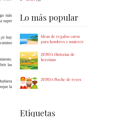
Lo más popular
ngo más
ta super
Ideas de regalos caros
¡si hay
para hombres y mujeres
l camino
ZENDA Historias de
heroínas
imiento.
rir las
ZENDA Noche de reyes
 hubiera
orque la
Etiquetas