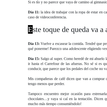
Si es tío y no parece que vaya de camino al gimnasio
Día 11:
la idea de trabajar con la ropa de estar e
caso de videoconferencia.
E
ste toque de queda va a
Día 13:
Vuelve a escasear la comida. Tendré que pen
qué ponerme! Parezco una adolescente eligiendo ves
Día 15:
Salgo al super. Como heredé de mi abuelo la
ir hasta el Carrefour de las afueras. No sé si es q
conducir, que parece que los pedales del coche no van
Mis compañeras de café dicen que van a comprar co
tengo menos que perder.
Tampoco encuentro mejor ocasión para estrenarla,
chocolates…y vaya si caí en la tentación. Dicen qu
mucho más tiempo consumiéndolo!