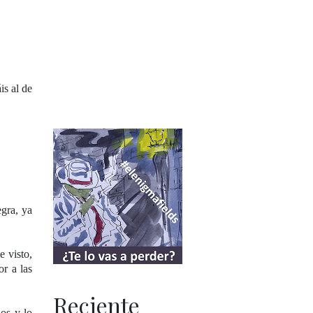
is al de
gra, ya
 visto,
r a las
Reciente
dos y lo