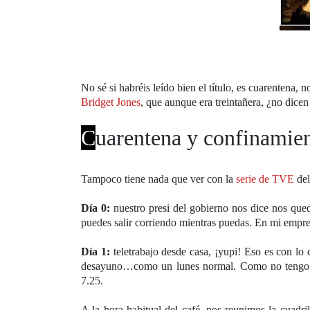
No sé si habréis leído bien el título, es cuarentena, 
Bridget Jones
, que aunque era treintañera, ¿no dicen
C
uarentena y confinamien
Tampoco tiene nada que ver con la
serie de TVE
del
Día 0:
nuestro presi del gobierno nos dice nos que
puedes salir corriendo mientras puedas. En mi empres
Día 1:
teletrabajo desde casa, ¡yupi! Eso es con l
desayuno…como un lunes normal. Como no tengo qu
7.25.
A la hora habitual del café, nos reunimos la cuadr