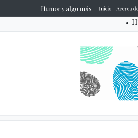
Humor y algo más
Inicio
Acerca d
H