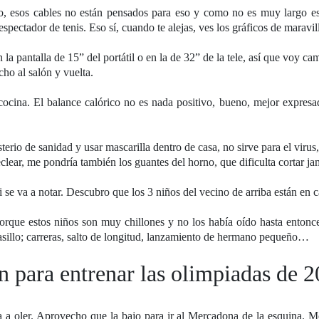
, esos cables no están pensados para eso y como no es muy largo es
spectador de tenis. Eso sí, cuando te alejas, ves los gráficos de maravil
 la pantalla de 15” del portátil o en la de 32” de la tele, así que voy c
ho al salón y vuelta.
 cocina. El balance calórico no es nada positivo, bueno, mejor expresa
rio de sanidad y usar mascarilla dentro de casa, no sirve para el virus,
clear, me pondría también los guantes del horno, que dificulta cortar j
se va a notar. Descubro que los 3 niños del vecino de arriba están en 
porque estos niños son muy chillones y no los había oído hasta entonc
asillo; carreras, salto de longitud, lanzamiento de hermano pequeño…
n para entrenar las olimpiadas de 
 a oler. Aprovecho que la bajo para ir al Mercadona de la esquina. M